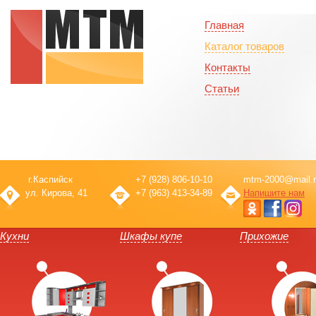
Главная
Каталог товаров
Контакты
Статьи
г.Каспийск
+7 (928) 806-10-10
mtm-2000@mail.r
ул. Кирова, 41
+7 (963) 413-34-89
Напишите нам
Кухни
Шкафы купе
Прихожие