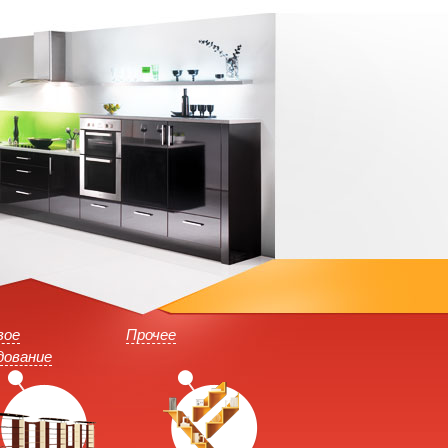
вое
Прочее
дование