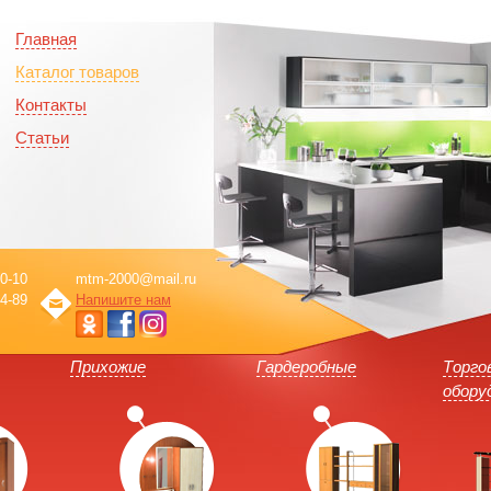
Главная
Каталог товаров
Контакты
Статьи
0-10
mtm-2000@mail.ru
4-89
Напишите нам
Прихожие
Гардеробные
Торго
обору