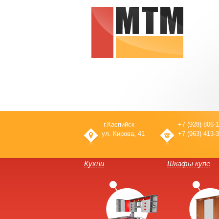
г.Каспийск
+7 (928) 806-1
ул. Кирова, 41
+7 (963) 413-3
Кухни
Шкафы купе